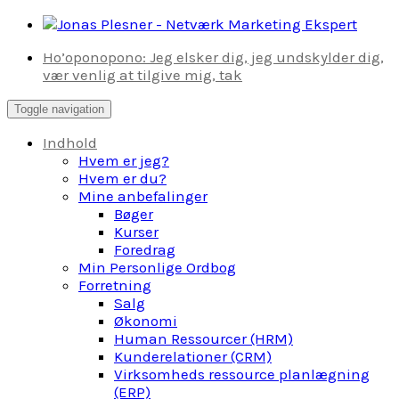
Skip
to
Ho’oponopono: Jeg elsker dig, jeg undskylder dig,
content
vær venlig at tilgive mig, tak
Toggle navigation
Indhold
Hvem er jeg?
Hvem er du?
Mine anbefalinger
Bøger
Kurser
Foredrag
Min Personlige Ordbog
Forretning
Salg
Økonomi
Human Ressourcer (HRM)
Kunderelationer (CRM)
Virksomheds ressource planlægning
(ERP)