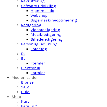
Rekruttering
Software udvikling
Hjemmeside
Webshop
Søgemaskineoptimering
Redigering
Videoredigering
Musikredigering
Billederedigering
Personlig udvikling
Foredrag
DJ
EL
Formler
Elektronik
Formler
Medlemssider
Bronze
Sølv
Guld
Shop
Kurv
Betaling