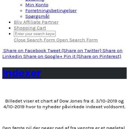
Min Konto
Forretningsbetingelser
Spørgsmål
Bliv Affiliate Partner
Shopping Cart
Close Search Form
Open Search Form
Share
on Facebook
Tweet
(Share on Twitter)
Share
on
Linkedin
Share
on Google+
Pin it
(Share on Pinterest)
Indexer
Billedet viser et chart af Dow Jones fra d. 3/10-2019 og
4/10-2019 hvor to nyheder påvirkede indexet voldsomt.
Den første pil der peger ned af fra venstre er et nøgletal