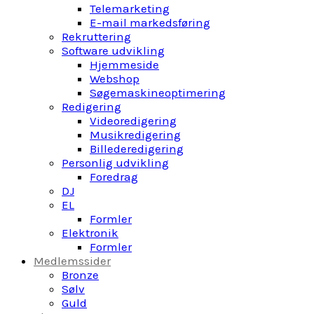
Telemarketing
E-mail markedsføring
Rekruttering
Software udvikling
Hjemmeside
Webshop
Søgemaskineoptimering
Redigering
Videoredigering
Musikredigering
Billederedigering
Personlig udvikling
Foredrag
DJ
EL
Formler
Elektronik
Formler
Medlemssider
Bronze
Sølv
Guld