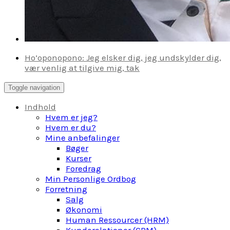
Ho’oponopono: Jeg elsker dig, jeg undskylder dig,
vær venlig at tilgive mig, tak
Toggle navigation
Indhold
Hvem er jeg?
Hvem er du?
Mine anbefalinger
Bøger
Kurser
Foredrag
Min Personlige Ordbog
Forretning
Salg
Økonomi
Human Ressourcer (HRM)