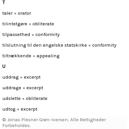
T
taler = orator
tilintetgøre = obliterate
tilpassethed = conformity
tilslutning til den engelske statskirke = conformity
tiltrækkende = appealing
U
uddrag = excerpt
uddrage = excerpt
udslette = obliterate
udtog = excerpt
© Jonas Plesner Grøn-Iversen. Alle Rettigheder
Forbeholdes.