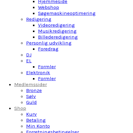
Hjemmeside
Webshop
Søgemaskineoptimering
Redigering
Videoredigering
Musikredigering
Billederedigering
Personlig udvikling
Foredrag
DJ
EL
Formler
Elektronik
Formler
Medlemssider
Bronze
Sølv
Guld
Shop
Kurv
Betaling
Min Konto
Forretningsbetingelser