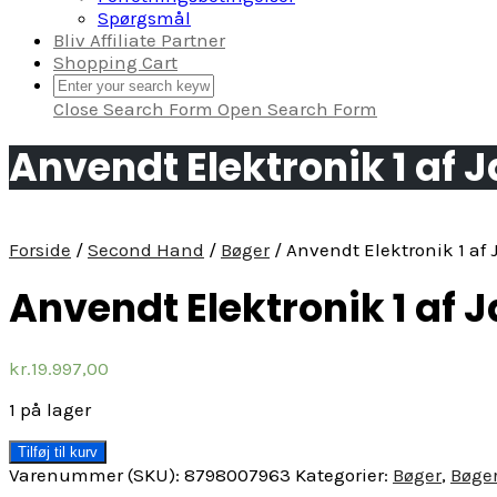
Spørgsmål
Bliv Affiliate Partner
Shopping Cart
Close Search Form
Open Search Form
Anvendt Elektronik 1 af 
Forside
/
Second Hand
/
Bøger
/ Anvendt Elektronik 1 af 
Anvendt Elektronik 1 af 
kr.
19.997,00
1 på lager
Anvendt
Tilføj til kurv
Elektronik
Varenummer (SKU):
8798007963
Kategorier:
Bøger
,
Bøge
1