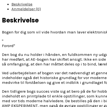
af
Beskrivelse
Jan
Anmeldelser (0)
Soelberg
antal
Beskrivelse
Bogen for dig som vil vide hvordan man laver elektronis
Forord
Den bog du nu holder i hånden, en fuldkommen ny udgave
har medført, at AE-bogen har skiftet ansigt. Ikke en side
så omfangsrig, at den har måttet deles op i to bind, lær
Ved udarbejdelsen af bogen var det nødvendigt at genn
indeholder også det historiske grundlag for vor moderne
medvirke til forståelsen og give et indblik i grundlaget 
Den tidligere bogs succes viste sig at bero på de for hob
indeholdt en printplade til enkle opstillinger, som kun
med vor tids moderne halvledere. De bestilles på den i 
AMP EKSPERIMENT, men også de øvrige opstillinger er gan