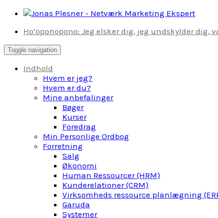
Skip
to
Ho’oponopono: Jeg elsker dig, jeg undskylder dig, væ
content
Toggle navigation
Indhold
Hvem er jeg?
Hvem er du?
Mine anbefalinger
Bøger
Kurser
Foredrag
Min Personlige Ordbog
Forretning
Salg
Økonomi
Human Ressourcer (HRM)
Kunderelationer (CRM)
Virksomheds ressource planlægning (ER
Garuda
Systemer