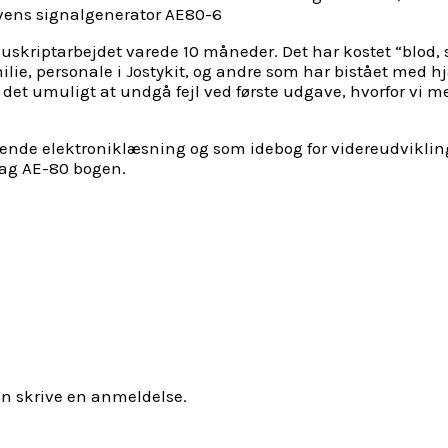
ekvens signalgenerator AE80-6
uskriptarbejdet varede 10 måneder. Det har kostet “blod, 
ilie, personale i Jostykit, og andre som har bistået med h
 er det umuligt at undgå fejl ved første udgave, hvorfor vi
de elektroniklæsning og som idebog for videreudvikling. 
 bag AE-80 bogen.
an skrive en anmeldelse.