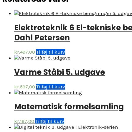
Elektroteknik 6 El-tekniske b
Dahl Petersen
kr.
497,00
Tilføj til kurv
Varme Ståbi 5. udgave
kr.
597,00
Tilføj til kurv
Matematisk formelsamling
kr.
197,00
Tilføj til kurv