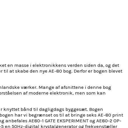
ket en masse i elektronikkens verden siden da, og det
r til at skabe den nye AE-80 bog. Derfor er bogen blevet
nlandske værker. Mange af afsnittene i denne bog
 forståelsen af moderne elektronik, men som kan
 var knyttet bånd til dagligdags byggesæt. Bogen
ogen har vi begrænset os til at bringe seks AE-80 print
læring anbefales AE80-1 GATE EKSPERIMENT og AE80-2 OP-
-5 en 50Hz-digital krystalgenerator og frekvenstæller