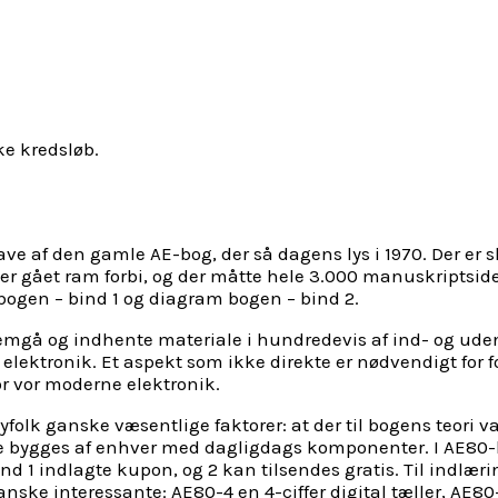
ke kredsløb.
 af den gamle AE-bog, der så dagens lys i 1970. Der er s
 er gået ram forbi, og der måtte hele 3.000 manuskriptside
ebogen – bind 1 og diagram bogen – bind 2.
emgå og indhente materiale i hundredevis af ind- og ude
 elektronik. Et aspekt som ikke direkte er nødvendigt for
for vor moderne elektronik.
byfolk ganske væsentlige faktorer: at der til bogens teori
ne bygges af enhver med dagligdags komponenter. I AE80-b
bind 1 indlagte kupon, og 2 kan tilsendes gratis. Til ind
ske interessante: AE80-4 en 4-ciffer digital tæller, AE80