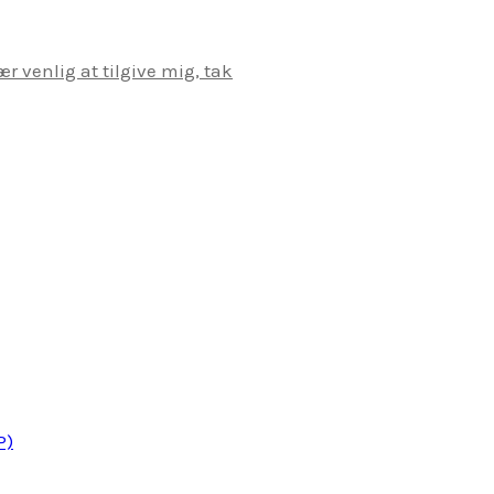
r venlig at tilgive mig, tak
P)