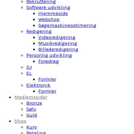
Rekruttering
Software udvikling
Hjemmeside
Webshop
Søgemaskineoptimering
Redigering
Videoredigering
Musikredigering
Billederedigering
Personlig udvikling
Foredrag
DJ
EL
Formler
Elektronik
Formler
Medlemssider
Bronze
Sølv
Guld
Shop
Kurv
Betaling