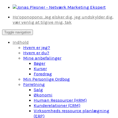
Skip
to
Ho’oponopono: Jeg elsker dig, jeg undskylder dig,
content
vær venlig at tilgive mig, tak
Toggle navigation
Indhold
Hvem er jeg?
Hvem er du?
Mine anbefalinger
Bøger
Kurser
Foredrag
Min Personlige Ordbog
Forretning
Salg
Økonomi
Human Ressourcer (HRM)
Kunderelationer (CRM)
Virksomheds ressource planlægning
(ERP)