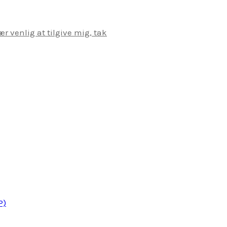
r venlig at tilgive mig, tak
P)