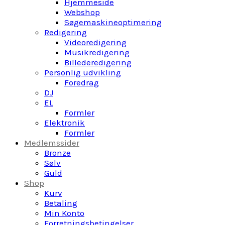
Hjemmeside
Webshop
Søgemaskineoptimering
Redigering
Videoredigering
Musikredigering
Billederedigering
Personlig udvikling
Foredrag
DJ
EL
Formler
Elektronik
Formler
Medlemssider
Bronze
Sølv
Guld
Shop
Kurv
Betaling
Min Konto
Forretningsbetingelser