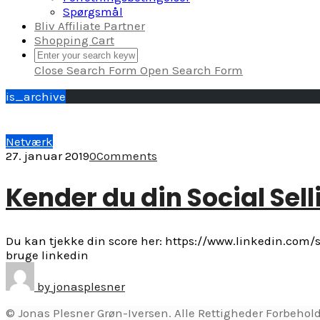
Spørgsmål
Bliv Affiliate Partner
Shopping Cart
Close Search Form
Open Search Form
is_archive
Netværk
27. januar 2019
0
Comments
Kender du din Social Sell
Du kan tjekke din score her: https://www.linkedin.com/sa
bruge linkedin
by
jonasplesner
© Jonas Plesner Grøn-Iversen. Alle Rettigheder Forbehold