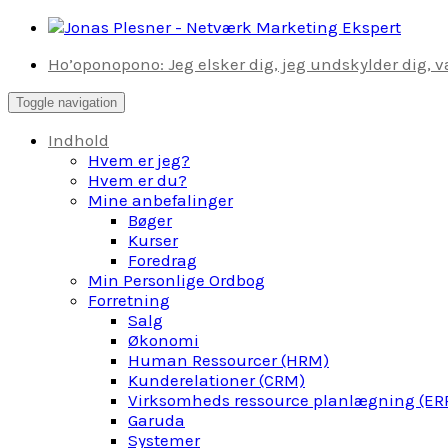
Skip
to
Ho’oponopono: Jeg elsker dig, jeg undskylder dig, væ
content
Toggle navigation
Indhold
Hvem er jeg?
Hvem er du?
Mine anbefalinger
Bøger
Kurser
Foredrag
Min Personlige Ordbog
Forretning
Salg
Økonomi
Human Ressourcer (HRM)
Kunderelationer (CRM)
Virksomheds ressource planlægning (ER
Garuda
Systemer