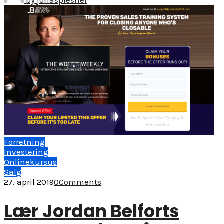
by
jonasplesner
Forretning
Investering
Onlinekursus
Salg
27. april 2019
0
Comments
Lær Jordan Belforts