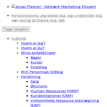
Skip
to
Ho’oponopono: Jeg elsker dig, jeg undskylder dig,
content
vær venlig at tilgive mig, tak
Toggle navigation
Indhold
Hvem er jeg?
Hvem er du?
Mine anbefalinger
Bøger
Kurser
Foredrag
Min Personlige Ordbog
Forretning
Salg
Økonomi
Human Ressourcer (HRM)
Kunderelationer (CRM)
Virksomheds ressource planlægning
(ERP)