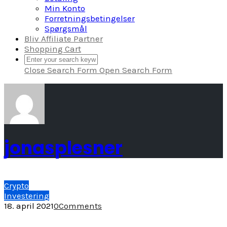
Min Konto
Forretningsbetingelser
Spørgsmål
Bliv Affiliate Partner
Shopping Cart
Close Search Form
Open Search Form
jonasplesner
Crypto
Investering
18. april 2021
0
Comments