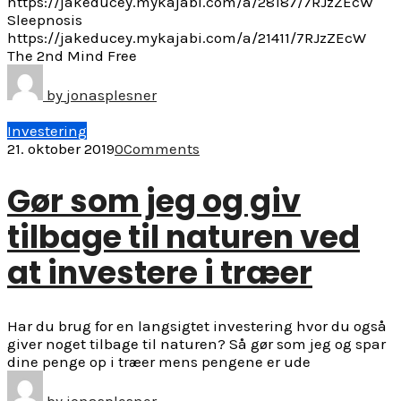
https://jakeducey.mykajabi.com/a/28187/7RJzZEcW
Sleepnosis
https://jakeducey.mykajabi.com/a/21411/7RJzZEcW
The 2nd Mind Free
by
jonasplesner
Investering
21. oktober 2019
0
Comments
Gør som jeg og giv
tilbage til naturen ved
at investere i træer
Har du brug for en langsigtet investering hvor du også
giver noget tilbage til naturen? Så gør som jeg og spar
dine penge op i træer mens pengene er ude