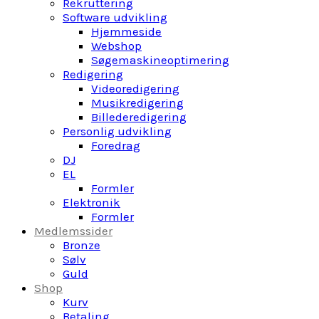
Rekruttering
Software udvikling
Hjemmeside
Webshop
Søgemaskineoptimering
Redigering
Videoredigering
Musikredigering
Billederedigering
Personlig udvikling
Foredrag
DJ
EL
Formler
Elektronik
Formler
Medlemssider
Bronze
Sølv
Guld
Shop
Kurv
Betaling