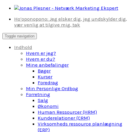
Skip
to
Ho’oponopono: Jeg elsker dig, jeg undskylder dig,
content
vær venlig at tilgive mig, tak
Toggle navigation
Indhold
Hvem er jeg?
Hvem er du?
Mine anbefalinger
Bøger
Kurser
Foredrag
Min Personlige Ordbog
Forretning
Salg
Økonomi
Human Ressourcer (HRM)
Kunderelationer (CRM)
Virksomheds ressource planlægning
(ERP)