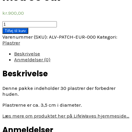
kr.
900,00
Alavida
plastrer
Tilføj til kurv
pakke
Varenummer (SKU):
ALV-PATCH-EUR-000
Kategori:
med
Plastrer
30
stk
Beskrivelse
antal
Anmeldelser (0)
Beskrivelse
Denne pakke indeholder 30 plastrer der forbedrer
huden.
Plastrerne er ca. 3,5 cm i diameter.
Læs mere om produktet her på LifeWaves hjemmeside…
Anmeldelser