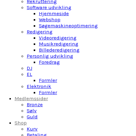
Rekruttering
Software udvikling
Hjemmeside
Webshop
Søgemaskineoptimering
Redigering
Videoredigering
Musikredigering
Billederedigering
Personlig udvikling
Foredrag
DJ
EL
Formler
Elektronik
Formler
Medlemssider
Bronze
Sølv
Guld
Shop
Kurv
Betaling