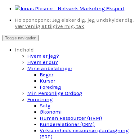
Skip
to
Ho’oponopono: Jeg elsker dig, jeg undskylder dig,
content
vær venlig at tilgive mig, tak
Toggle navigation
Indhold
Hvem er jeg?
Hvem er du?
Mine anbefalinger
Bøger
Kurser
Foredrag
Min Personlige Ordbog
Forretning
Salg
Økonomi
Human Ressourcer (HRM)
Kunderelationer (CRM)
Virksomheds ressource planlægning
(ERP)