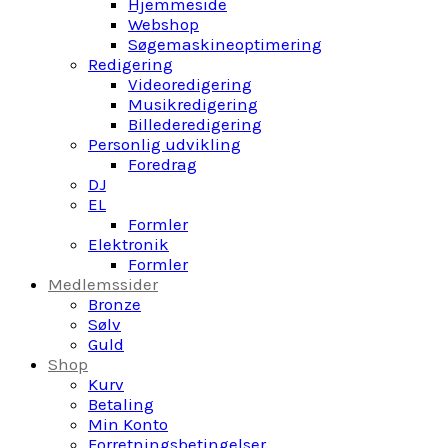
Hjemmeside
Webshop
Søgemaskineoptimering
Redigering
Videoredigering
Musikredigering
Billederedigering
Personlig udvikling
Foredrag
DJ
EL
Formler
Elektronik
Formler
Medlemssider
Bronze
Sølv
Guld
Shop
Kurv
Betaling
Min Konto
Forretningsbetingelser