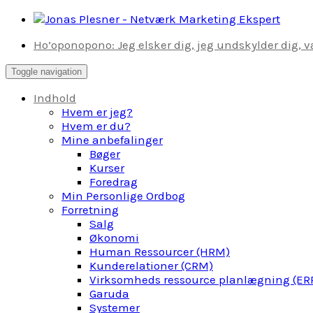
Skip
to
Ho’oponopono: Jeg elsker dig, jeg undskylder dig, væ
content
Toggle navigation
Indhold
Hvem er jeg?
Hvem er du?
Mine anbefalinger
Bøger
Kurser
Foredrag
Min Personlige Ordbog
Forretning
Salg
Økonomi
Human Ressourcer (HRM)
Kunderelationer (CRM)
Virksomheds ressource planlægning (ER
Garuda
Systemer