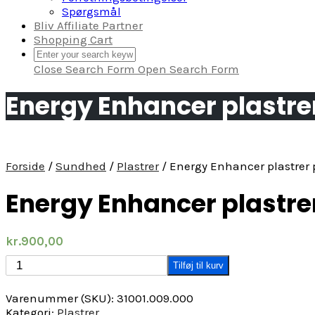
Spørgsmål
Bliv Affiliate Partner
Shopping Cart
Close Search Form
Open Search Form
Energy Enhancer plastre
Forside
/
Sundhed
/
Plastrer
/ Energy Enhancer plastrer
Energy Enhancer plastre
kr.
900,00
Energy
Tilføj til kurv
Enhancer
plastrer
Varenummer (SKU):
31001.009.000
pakke
Kategori:
Plastrer