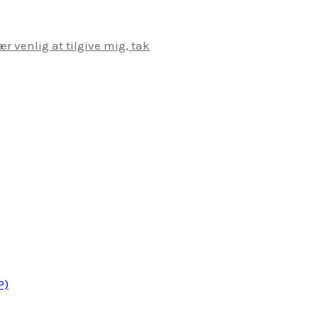
r venlig at tilgive mig, tak
P)