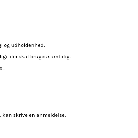
rgi og udholdenhed.
llige der skal bruges samtidig.
de…
, kan skrive en anmeldelse.