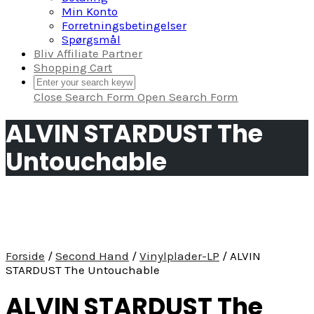
Min Konto
Forretningsbetingelser
Spørgsmål
Bliv Affiliate Partner
Shopping Cart
Close Search Form
Open Search Form
ALVIN STARDUST The
Untouchable
Forside
/
Second Hand
/
Vinylplader-LP
/ ALVIN
STARDUST The Untouchable
ALVIN STARDUST The