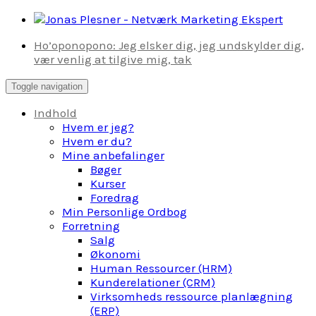
Skip
to
Ho’oponopono: Jeg elsker dig, jeg undskylder dig,
content
vær venlig at tilgive mig, tak
Toggle navigation
Indhold
Hvem er jeg?
Hvem er du?
Mine anbefalinger
Bøger
Kurser
Foredrag
Min Personlige Ordbog
Forretning
Salg
Økonomi
Human Ressourcer (HRM)
Kunderelationer (CRM)
Virksomheds ressource planlægning
(ERP)