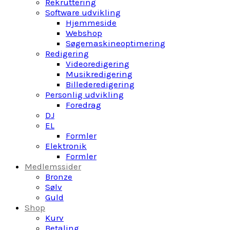
Rekruttering
Software udvikling
Hjemmeside
Webshop
Søgemaskineoptimering
Redigering
Videoredigering
Musikredigering
Billederedigering
Personlig udvikling
Foredrag
DJ
EL
Formler
Elektronik
Formler
Medlemssider
Bronze
Sølv
Guld
Shop
Kurv
Betaling