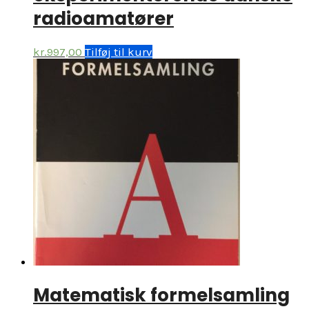
radioamatører
kr.
997,00
Tilføj til kurv
Matematisk formelsamling