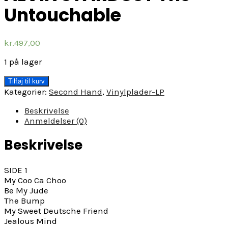
Untouchable
kr.
497,00
1 på lager
ALVIN
Tilføj til kurv
STARDUST
Kategorier:
Second Hand
,
Vinylplader-LP
The
Untouchable
Beskrivelse
antal
Anmeldelser (0)
Beskrivelse
SIDE 1
My Coo Ca Choo
Be My Jude
The Bump
My Sweet Deutsche Friend
Jealous Mind