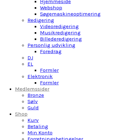
Hjemmeside
Webshop
Søgemaskineoptimering
Redigering
Videoredigering
Musikredigering
Billederedigering
Personlig udvikling
Foredrag
DJ
EL
Formler
Elektronik
Formler
Medlemssider
Bronze
Sølv
Guld
Shop
Kurv
Betaling
Min Konto
Forretningsbetingelser