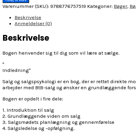
og
Varenummer (SKU):
9788776757519
Kategorier:
Bøger
,
Bø
salgspsykologi
af
Beskrivelse
Mette
Anmeldelser (0)
Hald
og
Beskrivelse
Mette
Risgaard
Bogen henvender sig til dig som vil lære at sælge.
Olsen
antal
Indledning
Salg og salgspsykologi er en bog, der er rettet direkte
arbejder med BtB-salg og ønsker en grundlæggende forst
Bogen er opdelt i fire dele:
1. Introduktion til salg
2. Grundlæggende viden om salg
3. Salgsmødets planlægning og gennemførelse
4. Salgsledelse og -opfølgning.