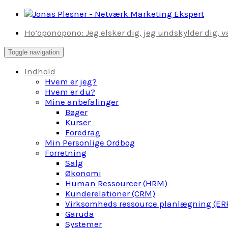
Skip
to
Ho’oponopono: Jeg elsker dig, jeg undskylder dig, væ
content
Toggle navigation
Indhold
Hvem er jeg?
Hvem er du?
Mine anbefalinger
Bøger
Kurser
Foredrag
Min Personlige Ordbog
Forretning
Salg
Økonomi
Human Ressourcer (HRM)
Kunderelationer (CRM)
Virksomheds ressource planlægning (ER
Garuda
Systemer