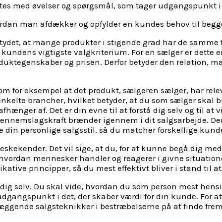
luttes med øvelser og spørgsmål, som tager udgangspunkt i 
dan man afdækker og opfylder en kundes behov til begge 
tydet, at mange produkter i stigende grad har de samme 
r kundens vigtigste valgkriterium. For en sælger er dette 
uktegenskaber og prisen. Derfor betyder den relation, ma
om for eksempel at det produkt, sælgeren sælger, har re
 enkelte brancher, hvilket betyder, at du som sælger ska
hænger af. Det er din evne til at forstå dig selv og til at 
gennemslagskraft brænder igennem i dit salgsarbejde. Der
se din personlige salgsstil, så du matcher forskellige kund
eskekender. Det vil sige, at du, for at kunne begå dig m
 hvordan mennesker handler og reagerer i givne situation
ive principper, så du mest effektivt bliver i stand til a
 dig selv. Du skal vide, hvordan du som person mest hen
dgangspunkt i det, der skaber værdi for din kunde. For a
ende salgsteknikker i bestræbelserne på at finde frem ti