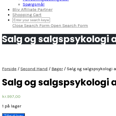
Spørgsmål
Bliv Affiliate Partner
Shopping Cart
Close Search Form
Open Search Form
Salg og salgspsykologi a
Forside
/
Second Hand
/
Bøger
/ Salg og salgspsykologi 
Salg og salgspsykologi a
kr.
997,00
1 på lager
Salg
Tilføj til kurv