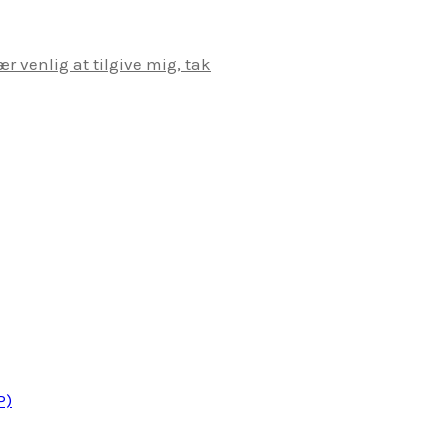
r venlig at tilgive mig, tak
P)