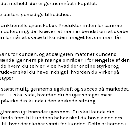
det indhold, der er gennemgået i kapitlet.
parters gensidige tilfredshed.
funktionelle egenskaber. Produkter inden for samme
en udfordring, der kræver, at man er bevidst om at skabe
n formår at skabe til kunden, meget for, om man får
levans for kunden, og at sælgeren matcher kundens
l brænde igennem på mange områder. I forlængelse af den
vide hvem du selv er, vide hvad der er dine styrker og
udover skal du have indsigt i, hvordan du virker på
etyper.
ed størst mulig gennemslagskraft og succes på markedet,
er. Du skal vide, hvordan du bruger sproget mest
t påvirke din kunde i den ønskede retning.
sigtsmæssigt brænder igennem. Du skal kende din
t finde frem til kundens behov skal du have viden om
l, hver der skaber værdi for kunden. Dette er kernen i