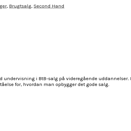
ger
,
Brugtsalg
,
Second Hand
 mod undervisning i BtB-salg på videregående uddannelser.
åelse for, hvordan man opbygger det gode salg.