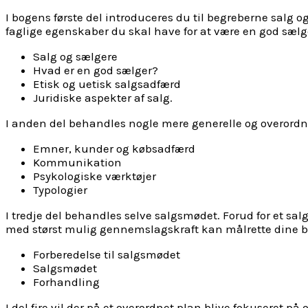
I bogens første del introduceres du til begreberne salg o
faglige egenskaber du skal have for at være en god sælge
Salg og sælgere
Hvad er en god sælger?
Etisk og uetisk salgsadfærd
Juridiske aspekter af salg.
I anden del behandles nogle mere generelle og overordnede
Emner, kunder og købsadfærd
Kommunikation
Psykologiske værktøjer
Typologier
I tredje del behandles selve salgsmødet. Forud for et sa
med størst mulig gennemslagskraft kan målrette dine buds
Forberedelse til salgsmødet
Salgsmødet
Forhandling
I del fire vil der på et overordnet plan blive fokuseret