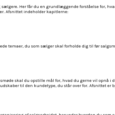
g sælgere. Her får du en grundlæggende forståelse for, hvad
r. Afsnittet indeholder kapitlerne:
 temaer, du som sælger skal forholde dig til før salgsmøde
lgsmøde skal du opstille mål for, hvad du gerne vil opnå 
kaber til den kundetype, du står over for. Afsnittet er b
 på organisering af salgsarbejdet, herunder hvordan du som