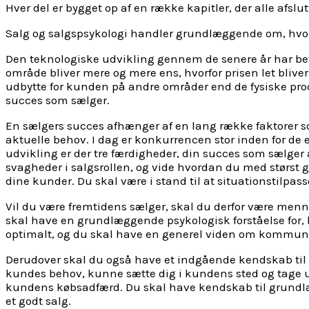
Hver del er bygget op af en række kapitler, der alle afs
Salg og salgspsykologi handler grundlæggende om, hvor
Den teknologiske udvikling gennem de senere år har be
område bliver mere og mere ens, hvorfor prisen let blive
udbytte for kunden på andre områder end de fysiske prod
succes som sælger.
En sælgers succes afhænger af en lang række faktorer s
aktuelle behov. I dag er konkurrencen stor inden for de
udvikling er der tre færdigheder, din succes som sælger af
svagheder i salgsrollen, og vide hvordan du med størst 
dine kunder. Du skal være i stand til at situationstilpas
Vil du være fremtidens sælger, skal du derfor være menn
skal have en grundlæggende psykologisk forståelse for,
optimalt, og du skal have en generel viden om kommunikat
Derudover skal du også have et indgående kendskab til
kundes behov, kunne sætte dig i kundens sted og tage u
kundens købsadfærd. Du skal have kendskab til grundlægg
et godt salg.