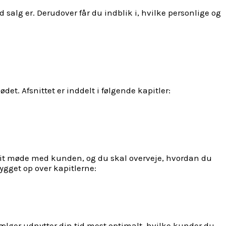
 salg er. Derudover får du indblik i, hvilke personlige og
t. Afsnittet er inddelt i følgende kapitler:
i dit møde med kunden, og du skal overveje, hvordan du
ygget op over kapitlerne:
 sælger udnytter din tid mest optimalt, hvilke kunder du