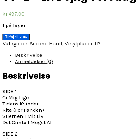
kr.
497,00
1 på lager
TV-
Tilføj til kurv
2
Kategorier:
Second Hand
,
Vinylplader-LP
-
En
Beskrivelse
Dejlig
Anmeldelser (0)
Torsdag
antal
Beskrivelse
SIDE 1
Gi Mig Lige
Tidens Kvinder
Rita (For Fanden)
Stjernen I Mit Liv
Det Grinte I Meget Af
SIDE 2