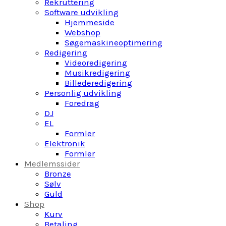
Rekruttering
Software udvikling
Hjemmeside
Webshop
Søgemaskineoptimering
Redigering
Videoredigering
Musikredigering
Billederedigering
Personlig udvikling
Foredrag
DJ
EL
Formler
Elektronik
Formler
Medlemssider
Bronze
Sølv
Guld
Shop
Kurv
Betaling