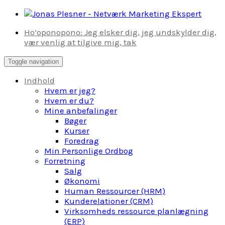
Skip
to
Ho’oponopono: Jeg elsker dig, jeg undskylder dig,
content
vær venlig at tilgive mig, tak
Toggle navigation
Indhold
Hvem er jeg?
Hvem er du?
Mine anbefalinger
Bøger
Kurser
Foredrag
Min Personlige Ordbog
Forretning
Salg
Økonomi
Human Ressourcer (HRM)
Kunderelationer (CRM)
Virksomheds ressource planlægning
(ERP)