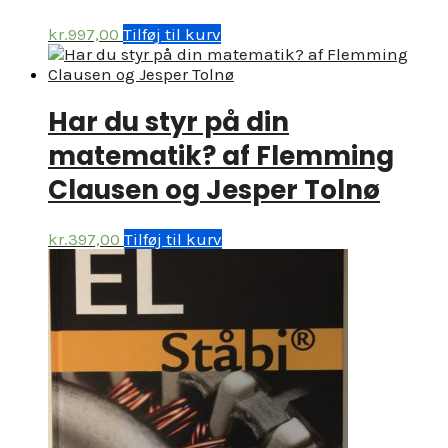
kr.
997,00
Tilføj til kurv
Har du styr på din
matematik? af Flemming
Clausen og Jesper Tolnø
kr.
397,00
Tilføj til kurv