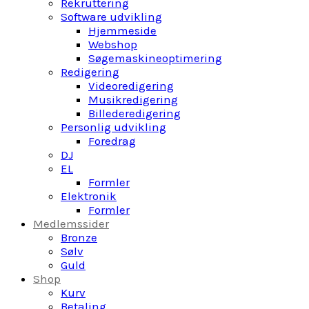
Rekruttering
Software udvikling
Hjemmeside
Webshop
Søgemaskineoptimering
Redigering
Videoredigering
Musikredigering
Billederedigering
Personlig udvikling
Foredrag
DJ
EL
Formler
Elektronik
Formler
Medlemssider
Bronze
Sølv
Guld
Shop
Kurv
Betaling