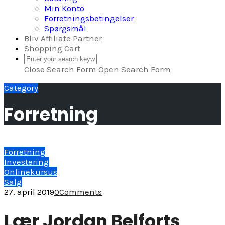
Min Konto
Forretningsbetingelser
Spørgsmål
Bliv Affiliate Partner
Shopping Cart
Close Search Form
Open Search Form
Category
Forretning
Forretning
Investering
Onlinekursus
Salg
27. april 2019
0
Comments
Lær Jordan Belforts