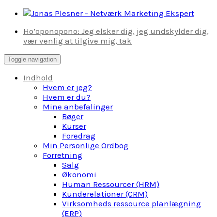
Skip
to
Ho’oponopono: Jeg elsker dig, jeg undskylder dig,
content
vær venlig at tilgive mig, tak
Toggle navigation
Indhold
Hvem er jeg?
Hvem er du?
Mine anbefalinger
Bøger
Kurser
Foredrag
Min Personlige Ordbog
Forretning
Salg
Økonomi
Human Ressourcer (HRM)
Kunderelationer (CRM)
Virksomheds ressource planlægning
(ERP)